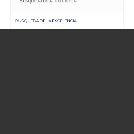
Búsqueda de la excelencia
BÚSQUEDA DE LA EXCELENCIA
CONFIDENCIALIDAD Y ÉTICA PROFESIONAL
RESPONSABILIDAD
INTEGRIDAD
EXPERIENCIA
© Copyright - Curotto y Asociados -
Hosting Argentina Virtual